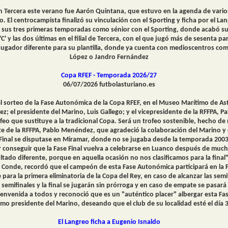
n Tercera este verano fue Aarón Quintana, que estuvo en la agenda de vario
o. El centrocampista finalizó su vinculación con el Sporting y ficha por el La
 sus tres primeras temporadas como sénior con el Sporting, donde acabó su e
'C' y las dos últimas en el filial de Tercera, con el que jugó más de sesenta pa
jugador diferente para su plantilla, donde ya cuenta con medioscentros com
López o Jandro Fernández
Copa RFEF - Temporada 2026/27
06/07/2026 futbolasturiano.es
l sorteo de la Fase Autonómica de la Copa RFEF, en el Museo Marítimo de Astu
z; el presidente del Marino, Luis Gallego; y el vicepresidente de la RFFPA, 
feo que sustituye a la tradicional Copa. Será un trofeo sostenible, hecho de
ente de la RFFPA, Pablo Menéndez, que agradeció la colaboración del Marino
 Final se disputase en Miramar, donde no se jugaba desde la temporada 200
r conseguir que la Fase Final vuelva a celebrarse en Luanco después de muc
ltado diferente, porque en aquella ocasión no nos clasificamos para la final"
cía Conde, recordó que el campeón de esta Fase Autonómica participará en la
e para la primera eliminatoria de la Copa del Rey, en caso de alcanzar las semi
 semifinales y la final se jugarán sin prórroga y en caso de empate se pasará
ienvenida a todos y reconoció que es un "auténtico placer" albergar esta Fase
mo presidente del Marino, deseando que el club de su localidad esté el día 30
El Langreo ficha a Eugenio Isnaldo