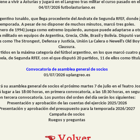
ene a vivir a Asturias y jugará en el Langreo tras militar el curso pasado en
04/07/2026 futbolasturiano.es
argentino Isnaldo, que llega procedente del Andratx de Segunda RFEF, donde 
temporada. A pesar de no disponer de muchos minutos, marcó tres goles.
enero de 1994) juega como extremo izquierdo, aunque puede adaptarse a otr
 militado en equipos de Argentina, Grecia, Chile, Brasil y Bolivia. Disputó va
 como The Strongest, Defensa y Justicia, Unión La Calera o Newell's Old Bo
Clausura.
artidos en la máxima categoría del fútbol argentino, en los que marcó cuatro 
uela, de Segunda RFEF, con el que disputó 20 partidos, 11 de ellos como titul
Convocatoria de asamblea general de socios
01/07/2026 uplangreo.es
á su asamblea general de socios el próximo martes 7 de julio en el Teatro Jo
á lugar a las 18:00 horas, en primera convocatoria, a las 18:30 horas, en seg
en tercera convocatoria. Los puntos del orden del día serán los siguientes:
Presentación y aprobación de las cuentas del ejercicio 2025/2026
Presentación y aprobación del presupuesto para la temporada 2026/2027
Campaña de socios
Ruegos y preguntas