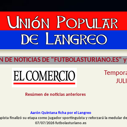
 DE NOTICIAS DE "FUTBOLASTURIANO.ES" y
Tempor
JUL
Resúmen de noticias anteriores
Aarón Quintana ficha por el Langreo
pista finalizó su etapa como jugador sportinguista y reforzará la medular d
07/07/2026 futbolasturiano.es