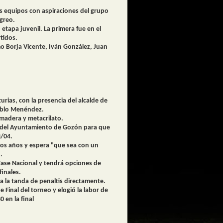
s equipos con aspiraciones del grupo
ngreo.
tapa juvenil. La primera fue en el
rtidos.
o Borja Vicente, Iván González, Juan
rias, con la presencia del alcalde de
Pablo Menéndez.
 madera y metacrilato.
 y del Ayuntamiento de Gozón para que
3/04.
hos años y espera "que sea con un
.
 Fase Nacional y tendrá opciones de
finales.
 a la tanda de penaltis directamente.
 Final del torneo y elogió la labor de
 en la final