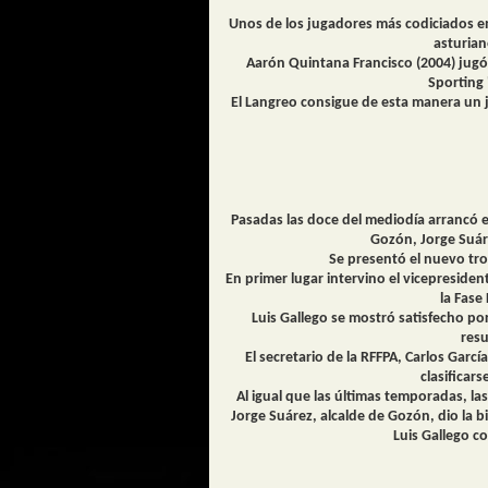
Unos de los jugadores más codiciados e
asturian
Aarón Quintana Francisco (2004) jugó
Sporting 
El Langreo consigue de esta manera un 
Pasadas las doce del mediodía arrancó e
Gozón, Jorge Suáre
Se presentó el nuevo tro
En primer lugar intervino el vicepresid
la Fase
Luis Gallego se mostró satisfecho po
resu
El secretario de la RFFPA, Carlos Gar
clasificars
Al igual que las últimas temporadas, las
Jorge Suárez, alcalde de Gozón, dio la b
Luis Gallego co