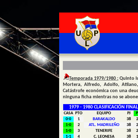
Temporada 1979/1980 :
Quinto lu
Mortera, Alfredo, Adolfo, Atilano
Catástrofe económica con una deuda
ninguna ficha mientras no se abonen
1979 - 1980 CLASIFICACIÓN FINAL
CASA
PTO
EQUIPO
PJ
0-0
1
BARAKALDO
38
1-0
2
ATL. MADRILEÑO
38
1-0
3
TENERIFE
38
1-1
4
C. LEONESA
38