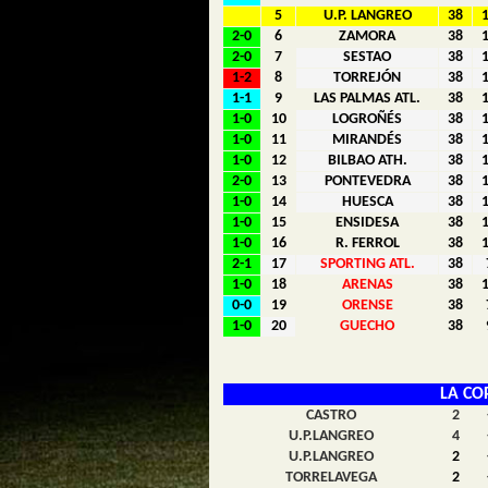
5
U.P. LANGREO
38
2-0
6
ZAMORA
38
2-0
7
SESTAO
38
1-2
8
TORREJÓN
38
1-1
9
LAS PALMAS ATL.
38
1-0
10
LOGROÑÉS
38
1-0
11
MIRANDÉS
38
1-0
12
BILBAO ATH.
38
2-0
13
PONTEVEDRA
38
1-0
14
HUESCA
38
1-0
15
ENSIDESA
38
1-0
16
R. FERROL
38
2-1
17
SPORTING ATL.
38
1-0
18
ARENAS
38
0-0
19
ORENSE
38
1-0
20
GUECHO
38
LA CO
CASTRO
2
U.P.LANGREO
4
U.P.LANGREO
2
TORRELAVEGA
2