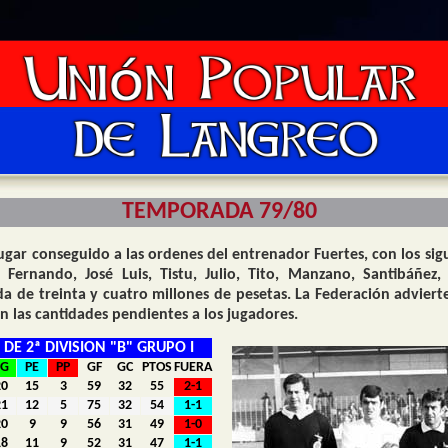
TEMPORADA 79/80
gar conseguido a las ordenes del entrenador Fuertes, con los sig
, Fernando, José Luis, Tistu, Julio, Tito, Manzano, Santibáñez
 de treinta y cuatro millones de pesetas.
La Federación advierte
 las cantidades pendientes a los jugadores.
 DE 2ª DIVISION "B" GRUPO I
PG
PE
PP
GF
GC
PTOS
FUERA
20
15
3
59
32
55
2-1
21
12
5
75
32
54
1-1
20
9
9
56
31
49
1-0
18
11
9
52
31
47
1-1