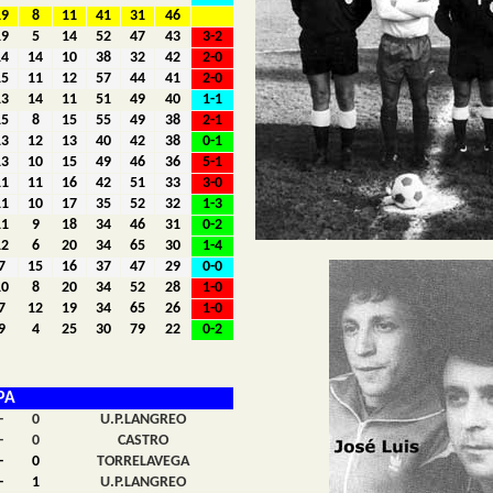
19
8
11
41
31
46
19
5
14
52
47
43
3-2
14
14
10
38
32
42
2-0
15
11
12
57
44
41
2-0
13
14
11
51
49
40
1-1
15
8
15
55
49
38
2-1
13
12
13
40
42
38
0-1
13
10
15
49
46
36
5-1
11
11
16
42
51
33
3-0
11
10
17
35
52
32
1-3
11
9
18
34
46
31
0-2
12
6
20
34
65
30
1-4
7
15
16
37
47
29
0-0
10
8
20
34
52
28
1-0
7
12
19
34
65
26
1-0
9
4
25
30
79
22
0-2
PA
-
0
U.P.LANGREO
-
0
CASTRO
-
0
TORRELAVEGA
-
1
U.P.LANGREO