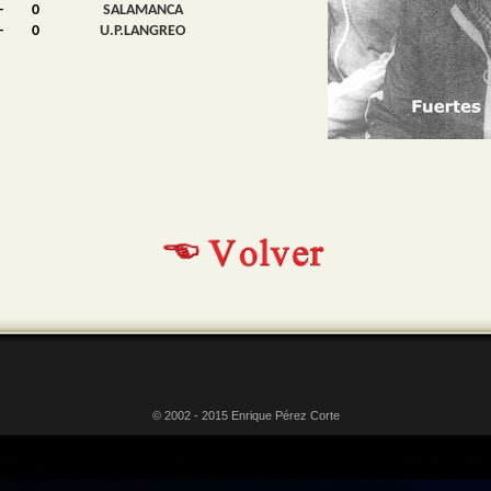
-
0
SALAMANCA
-
0
U.P.LANGREO
© 2002 - 2015 Enrique Pérez Corte