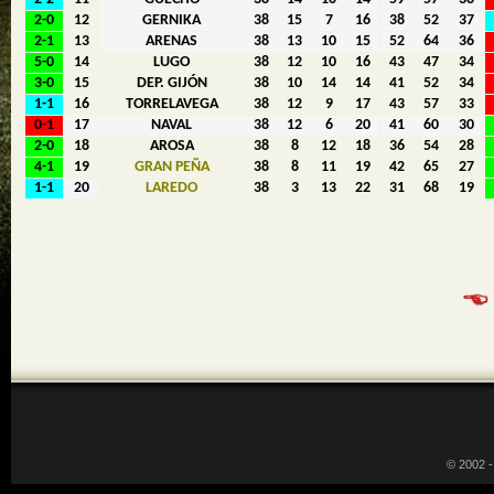
2-0
12
GERNIKA
38
15
7
16
38
52
37
2-1
13
ARENAS
38
13
10
15
52
64
36
5-0
14
LUGO
38
12
10
16
43
47
34
3-0
15
DEP. GIJÓN
38
10
14
14
41
52
34
1-1
16
TORRELAVEGA
38
12
9
17
43
57
33
0-1
17
NAVAL
38
12
6
20
41
60
30
2-0
18
AROSA
38
8
12
18
36
54
28
4-1
19
GRAN PEÑA
38
8
11
19
42
65
27
1-1
20
LAREDO
38
3
13
22
31
68
19
© 2002 -