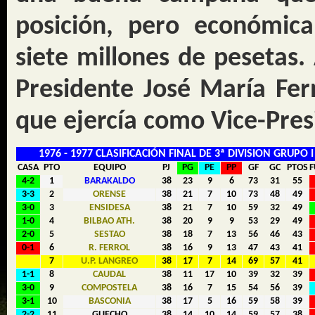
posición, pero económica
siete millones de pesetas.
Presidente José María Fer
que ejercía como Vice-Pres
1976 - 1977 CLASIFICACIÓN FINAL DE 3ª DIVISION GRUPO I
CASA
PTO
EQUIPO
PJ
PG
PE
PP
GF
GC
PTOS
F
4-2
1
BARAKALDO
38
23
9
6
73
31
55
3-3
2
ORENSE
38
21
7
10
73
48
49
3-0
3
ENSIDESA
38
21
7
10
59
32
49
1-0
4
BILBAO ATH.
38
20
9
9
53
29
49
2-0
5
SESTAO
38
18
7
13
56
46
43
0-1
6
R. FERROL
38
16
9
13
47
43
41
7
U.P. LANGREO
38
17
7
14
69
57
41
1-1
8
CAUDAL
38
11
17
10
39
32
39
3-0
9
COMPOSTELA
38
16
7
15
54
56
39
3-1
10
BASCONIA
38
17
5
16
59
58
39
2-2
11
GUECHO
38
14
10
14
59
57
38