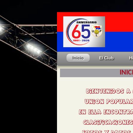
Inicio
El Club
H
INIC