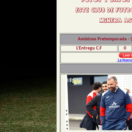
Amistoso Pretemporada - (0
L'Entregu C.F
0
La Nueva